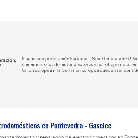
Financiado por la Unión Europea - NextGenerationEU. Sin
únicamente los del autor o autores y no reflejan necesar
Unión Europea ni la Comisión Europea pueden ser consid
ctrodomésticos en Pontevedra - Gaselec
n, mantenimiento y reparación de electrodomésticos en Ponte