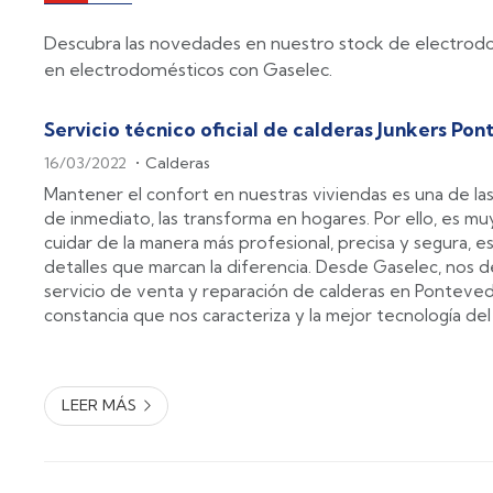
Descubra las novedades en nuestro stock de electrodom
en electrodomésticos con Gaselec.
Servicio técnico oficial de calderas Junkers Po
16/03/2022
Calderas
Mantener el confort en nuestras viviendas es una de la
de inmediato, las transforma en hogares. Por ello, es m
cuidar de la manera más profesional, precisa y segura,
detalles que marcan la diferencia. Desde Gaselec, nos d
servicio de venta y reparación de calderas en Pontevedr
constancia que nos caracteriza y la mejor tecnología del
somos el servicio técnico oficial de las calderas Junkers
marca ...
LEER MÁS