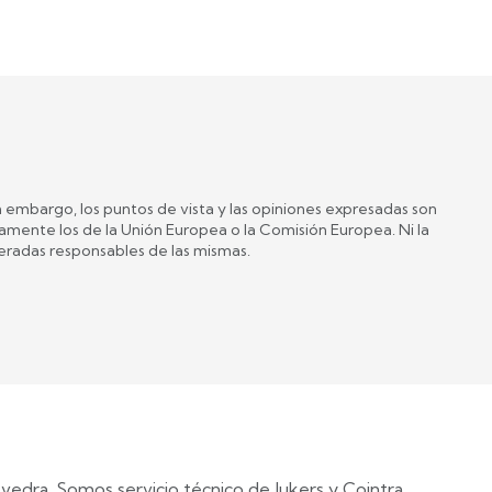
 embargo, los puntos de vista y las opiniones expresadas son
iamente los de la Unión Europea o la Comisión Europea. Ni la
eradas responsables de las mismas.
vedra. Somos servicio técnico de Jukers y Cointra.