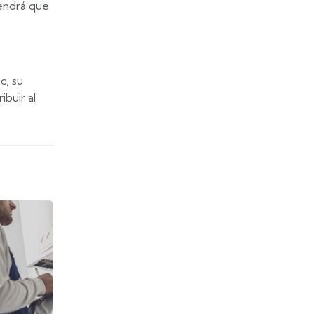
tendrá que
c, su
ibuir al