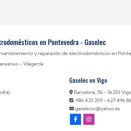
ctrodomésticos en Pontevedra - Gaselec
n, mantenimiento y reparación de electrodomésticos en Ponte
anxenxo
-
Vilagarcía
Gaselec en Vigo
edra)
Barcelona, 56 - 36203 Vig
986 423 209
-
627 496 8
gaselecsc@yahoo.es