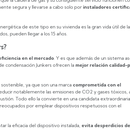
que la caldera de gas y su consiguiente servicio funcionen 
lmente segura y llevarse a cabo solo por
instaladores certifi
ergética de este tipo en su vivienda es la gran vida útil de la
dos, pueden llegar a los 15 años.
rs?
eficiencia en el mercado
. Y es que además de un sistema as
s de condensación Junkers ofrecen la
mejor relación calidad-
 sostenible, ya que son una marca
comprometida con el
reducir notablemente las emisiones de CO2 y gases tóxicos, a
tión. Todo ello la convierte en una candidata extraordinaria
reocupados por emplear dispositivos respetuosos con el
 la eficacia del dispositivo instalada,
evita desperdicios d