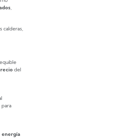
como
cados
,
s calderas,
equible
precio
del
l
 para
e energía