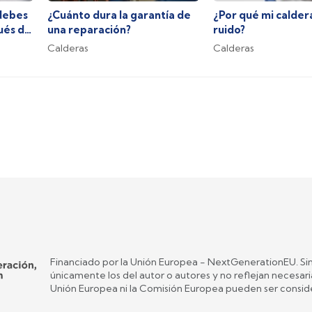
debes
¿Cuánto dura la garantía de
¿Por qué mi calder
ués de
una reparación?
ruido?
Calderas
Calderas
Financiado por la Unión Europea - NextGenerationEU. Sin
únicamente los del autor o autores y no reflejan necesar
Unión Europea ni la Comisión Europea pueden ser consid