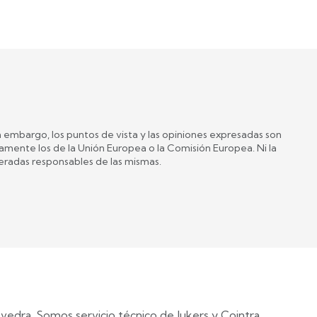
 embargo, los puntos de vista y las opiniones expresadas son
iamente los de la Unión Europea o la Comisión Europea. Ni la
eradas responsables de las mismas.
vedra. Somos servicio técnico de Jukers y Cointra.