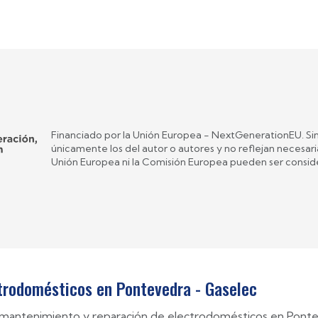
Financiado por la Unión Europea - NextGenerationEU. Sin
únicamente los del autor o autores y no reflejan necesar
Unión Europea ni la Comisión Europea pueden ser consid
ctrodomésticos en Pontevedra - Gaselec
n, mantenimiento y reparación de electrodomésticos en Ponte