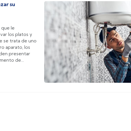
zar su
 que le
var los platos y
ue se trata de uno
o aparato, los
eden presentar
momento de
pertos en