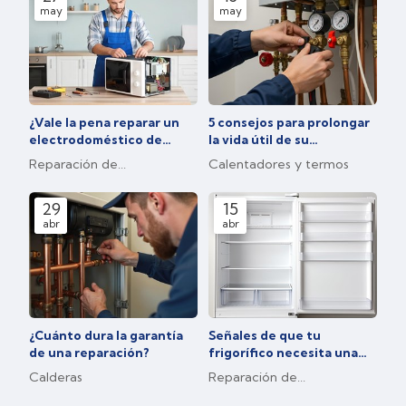
may
may
¿Vale la pena reparar un
5 consejos para prolongar
electrodoméstico de
la vida útil de su
menos de 50 euros?
calentador de gas o
Reparación de
Calentadores y termos
eléctrico
electrodomésticos
29
15
abr
abr
¿Cuánto dura la garantía
Señales de que tu
de una reparación?
frigorífico necesita una
carga de gas refrigerante
Calderas
Reparación de
electrodomésticos