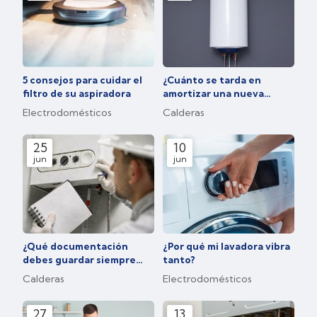
5 consejos para cuidar el
¿Cuánto se tarda en
filtro de su aspiradora
amortizar una nueva
caldera?
Electrodomésticos
Calderas
25
10
jun
jun
¿Qué documentación
¿Por qué mi lavadora vibra
debes guardar siempre
tanto?
después de una
Calderas
Electrodomésticos
reparación?
27
13