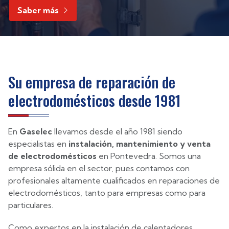
Saber más
Saber más
Saber más
Ver más
Saber más
Su empresa de reparación de
electrodomésticos desde 1981
En
Gaselec
llevamos desde el año 1981 siendo
especialistas en
instalación, mantenimiento y venta
de electrodomésticos
en Pontevedra. Somos una
empresa sólida en el sector, pues contamos con
profesionales altamente cualificados en reparaciones de
electrodomésticos, tanto para empresas como para
particulares.
Como expertos en la instalación de calentadores,