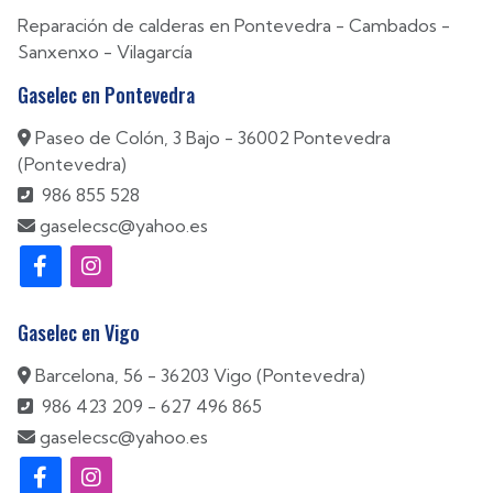
mantenimiento y reparación de electrodomésticos en
Pontevedra. Somos servicio técnico de Jukers y Cointra.
Reparación de calderas en
Pontevedra
-
Cambados
-
Sanxenxo
-
Vilagarcía
Gaselec en Pontevedra
Paseo de Colón, 3 Bajo - 36002 Pontevedra
(Pontevedra)
986 855 528
gaselecsc@yahoo.es
Gaselec en Vigo
Barcelona, 56 - 36203 Vigo (Pontevedra)
986 423 209
-
627 496 865
gaselecsc@yahoo.es