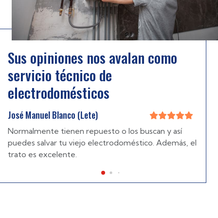
Sus opiniones nos avalan como
servicio técnico de
electrodomésticos
José Manuel Santos
o los buscan y así
Excelente empresa con muy buenos
rodoméstico. Además, el
Arreglo y manutención de una cal
agua caliente. Diagnóstico, repara
del equipo en muy poco tiempo co
servicio excelentes. Muchas gracia
servicio, un gran saludo