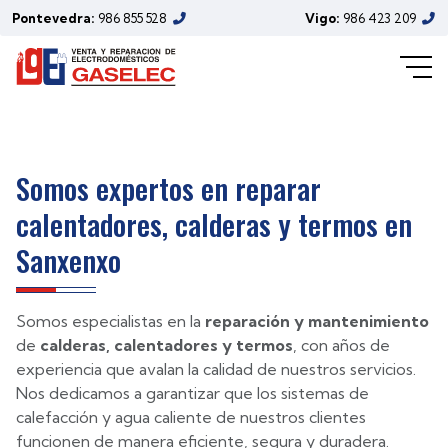
¿Necesita un técnico para reparar
Pontevedra:
986 855 528
Vigo:
986 423 209
su caldera en Sanxenxo?
Somos expertos en reparar
calentadores, calderas y termos en
Sanxenxo
Somos especialistas en la
reparación y mantenimiento
de
calderas, calentadores y termos
, con años de
experiencia que avalan la calidad de nuestros servicios.
Nos dedicamos a garantizar que los sistemas de
calefacción y agua caliente de nuestros clientes
funcionen de manera eficiente, segura y duradera.