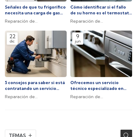
Señales de que tu frigorífico
Cómo identificar si el fallo
necesita una carga de gas
de su horno es el termostato
refrigerante
o la resistencia
Reparación de
Reparación de
electrodomésticos
electrodomésticos
22
9
dic
jun
5 consejos para saber si está
Ofrecemos un servicio
contratando un servicio
técnico especializado en
técnico de confianza
marcas Junkers y Cointra
Reparación de
Reparación de
electrodomésticos
electrodomésticos
TEMAS