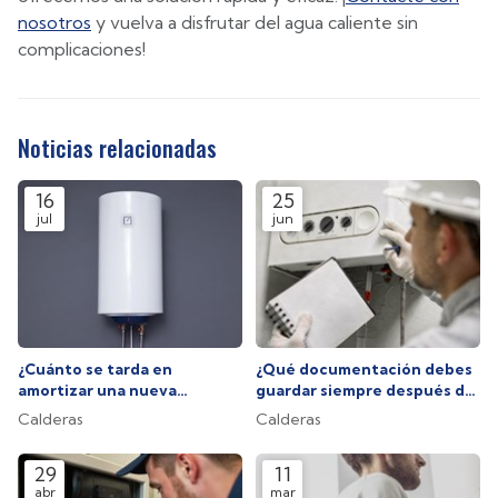
nosotros
y vuelva a disfrutar del agua caliente sin
complicaciones!
Noticias relacionadas
16
25
jul
jun
¿Cuánto se tarda en
¿Qué documentación debes
amortizar una nueva
guardar siempre después de
caldera?
una reparación?
Calderas
Calderas
29
11
abr
mar