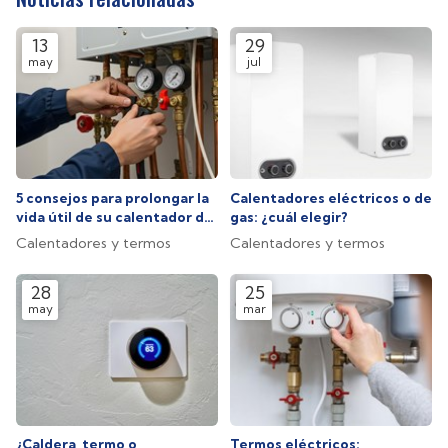
13
29
may
jul
5 consejos para prolongar la
Calentadores eléctricos o de
vida útil de su calentador de
gas: ¿cuál elegir?
gas o eléctrico
Calentadores y termos
Calentadores y termos
28
25
may
mar
¿Caldera, termo o
Termos eléctricos: