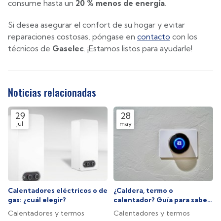
consume hasta un
20 % menos de energía
.
Si desea asegurar el confort de su hogar y evitar
reparaciones costosas, póngase en
contacto
con los
técnicos de
Gaselec
. ¡Estamos listos para ayudarle!
Noticias relacionadas
29
28
jul
may
Calentadores eléctricos o de
¿Caldera, termo o
gas: ¿cuál elegir?
calentador? Guía para saber
cuál es la opción que
Calentadores y termos
Calentadores y termos
necesita