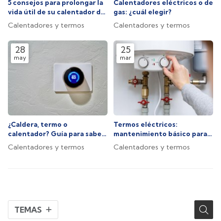
5 consejos para prolongar la
Calentadores eléctricos o de
vida útil de su calentador de
gas: ¿cuál elegir?
gas o eléctrico
Calentadores y termos
Calentadores y termos
28
25
may
mar
¿Caldera, termo o
Termos eléctricos:
calentador? Guía para saber
mantenimiento básico para
cuál es la opción que
un rendimiento óptimo
Calentadores y termos
Calentadores y termos
necesita
TEMAS