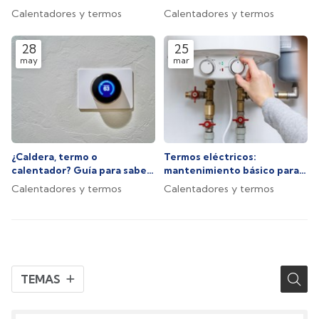
gas o eléctrico
Calentadores y termos
Calentadores y termos
28
25
may
mar
¿Caldera, termo o
Termos eléctricos:
calentador? Guía para saber
mantenimiento básico para
cuál es la opción que
un rendimiento óptimo
Calentadores y termos
Calentadores y termos
necesita
TEMAS