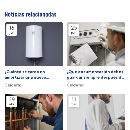
Noticias relacionadas
16
25
jul
jun
¿Cuánto se tarda en
¿Qué documentación debes
amortizar una nueva
guardar siempre después de
caldera?
una reparación?
Calderas
Calderas
29
11
abr
mar