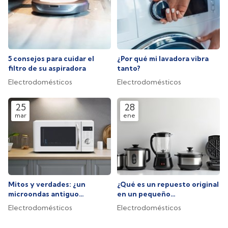
5 consejos para cuidar el
¿Por qué mi lavadora vibra
filtro de su aspiradora
tanto?
Electrodomésticos
Electrodomésticos
25
28
mar
ene
Mitos y verdades: ¿un
¿Qué es un repuesto original
microondas antiguo
en un pequeño
consume mucha más
electrodoméstico y por qué
Electrodomésticos
Electrodomésticos
energía?
importa?