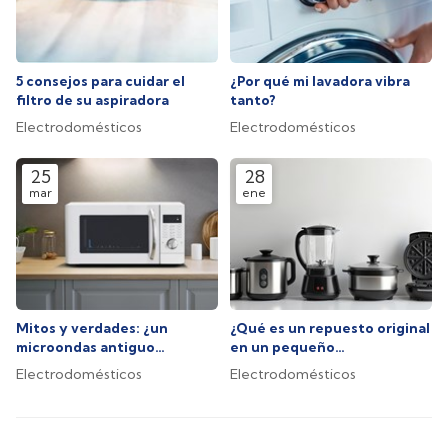
5 consejos para cuidar el
¿Por qué mi lavadora vibra
filtro de su aspiradora
tanto?
Electrodomésticos
Electrodomésticos
25
28
mar
ene
Mitos y verdades: ¿un
¿Qué es un repuesto original
microondas antiguo
en un pequeño
consume mucha más
electrodoméstico y por qué
Electrodomésticos
Electrodomésticos
energía?
importa?