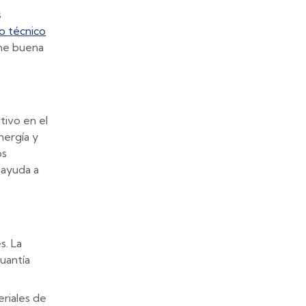
s
io técnico
ome buena
tivo en el
nergía y
os
 ayuda a
s. La
cuantía
riales de