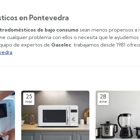
sticos en Pontevedra
ctrodomésticos de bajo consumo
sean menos propensos a n
iene cualquier problema con ellos o necesita que le ayudemos
 equipo de expertos de
Gaselec
: trabajamos desde 1981 ofrec
evedra
.
25
28
mar
ene