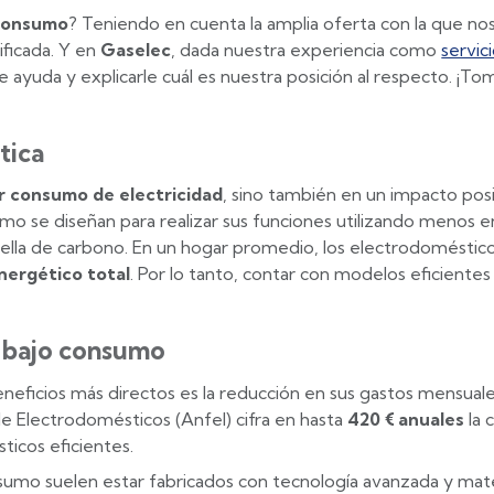
 consumo
? Teniendo en cuenta la amplia oferta con la que no
ificada. Y en
Gaselec
, dada nuestra experiencia como
servic
 ayuda y explicarle cuál es nuestra posición al respecto. ¡T
tica
 consumo de electricidad
, sino también en un impacto posi
 se diseñan para realizar sus funciones utilizando menos e
huella de carbono. En un hogar promedio, los electrodoméstic
ergético total
. Por lo tanto, contar con modelos eficientes
e bajo consumo
eneficios más directos es la reducción en sus gastos mensuale
e Electrodomésticos (Anfel) cifra en hasta
420 € anuales
la 
icos eficientes.
umo suelen estar fabricados con tecnología avanzada y mate