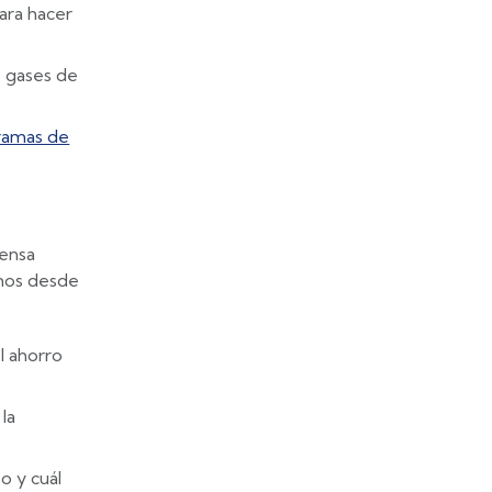
ara hacer
e gases de
ramas de
pensa
emos desde
l ahorro
la
o y cuál