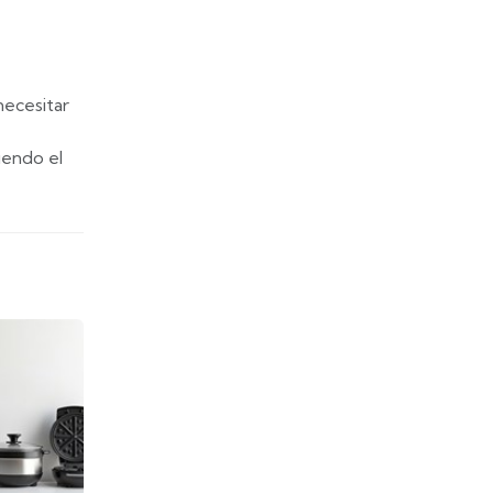
ecesitar
iendo el