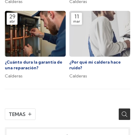
Calderas
Calderas
29
11
abr
mar
¿Cuánto dura la garantía de
¿Por qué mi caldera hace
una reparación?
ruido?
Calderas
Calderas
TEMAS